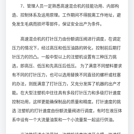
7、管理人员一定熟悉高速混合机的技能功用、内部构
造、控制体系及运用原理。工作期间不得脱离工作地址，避
免发生毛病而损坏零部件，保证安全出产为条件。
高速混合机
的打针压力由份额调压阀进行调度，在调定
压力的情况下，经过高压和低压油路的转化，控制前后期打
针压力的凹凸。一般中型以上的注塑机设置有三种压力挑
选，即高压、低压和先高压后低压。 为了满意不同塑料要求
有不同的打针压力，也可以选用替换不同直径的螺杆或柱塞
的办法，则既满意了打针压力，又充分发挥了机器的出产才
能。在大型注塑机中往往具有多段打针压力和多级打针速度
控制功用，这样更能确保制品的质量和精度。打针速度的挑
选 注塑机的打针速度由份额流量阀进行调度，有时在液压体
系中设有一个大流量油泵和一个小流量泵一起运行供油。