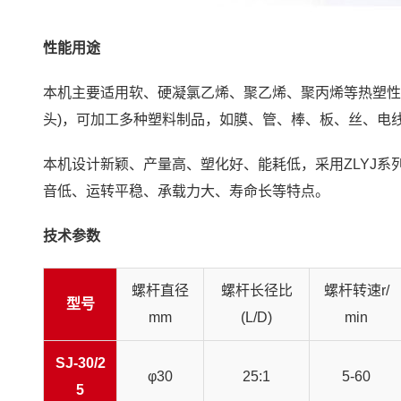
性能用途
本机主要适用软、硬凝氯乙烯、聚乙烯、聚丙烯等热塑性
头)，可加工多种塑料制品，如膜、管、棒、板、丝、电
本机设计新颖、产量高、塑化好、能耗低，采用ZLYJ
音低、运转平稳、承载力大、寿命长等特点。
技术参数
螺杆直径
螺杆长径比
螺杆转速r/
型号
mm
(L/D)
min
SJ-30/2
φ30
25:1
5-60
5