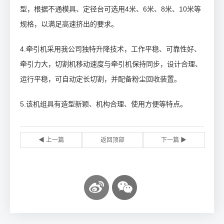
型，根据不通模具、定径台可选用4米、6米、8米、10米等
规格，以满足高速挤出的要求。
4.牵引机采用我公司独特升降技术，工作平稳、可靠性好、
牵引力大，切割机移动速度与牵引机保持同步，设计合理、
运行平稳，可自动定长切割，并配备粉尘回收装置。
5.该机组具有造型新颖、机构合理、使用方便等特点。
◀ 上一篇
返回顶部
下一篇 ▶