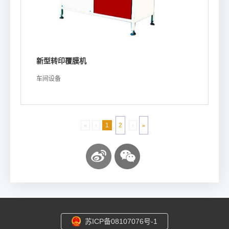
新型转印覆膜机
车间设备
浏览详情
«
‹
1
2
›
»
苏ICP备08107076号-1