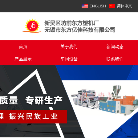
ENGLISH
简体中文
首页
关于我们
新闻动态
产品展示
车间设备
联系我们