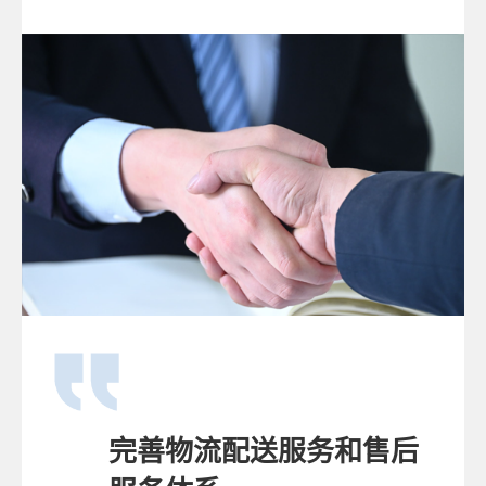
完善物流配送服务和售后