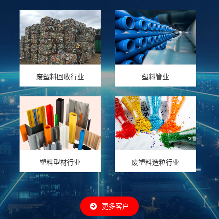
废塑料回收行业
塑料管业
塑料型材行业
废塑料造粒行业
更多客户