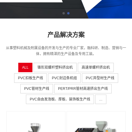
产品解决方案
从事塑料机械及附属设备的开发与生产的专业厂家，融科研、制造、营销与一
体，拥有精湛的生产设备及专用工装。
ALL
锥形双螺杆塑料挤出机
高速单螺杆挤出机
PVC扣板生产线
PVC封边条机组
PVC异型材生产线
PVC管材生产线
PERT/PRR管材高速挤出生产线
PVC自由发泡板、厚板、装饰板生产线
…