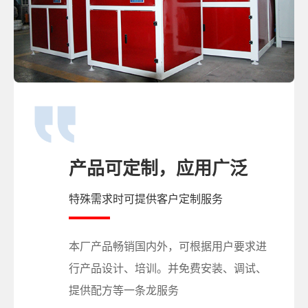
产品可定制，应用广泛
特殊需求时可提供客户定制服务
本厂产品畅销国内外，可根据用户要求进
行产品设计、培训。并免费安装、调试、
提供配方等一条龙服务