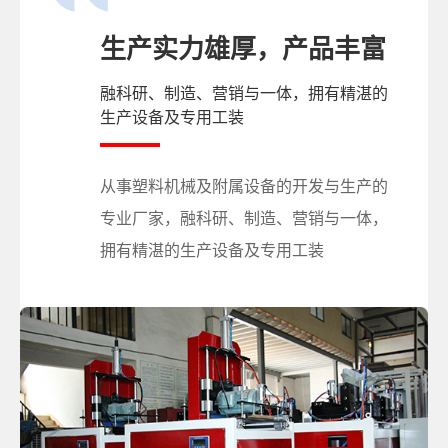
生产实力雄厚，产品丰富
融科研、制造、营销与一体，拥有精湛的
生产设备及专用工装
从事塑料机械及附属设备的开发与生产的
专业厂家，融科研、制造、营销与一体，
拥有精湛的生产设备及专用工装