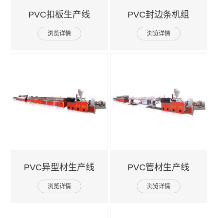
PVC扣板生产线
PVC封边条机组
浏览详情
浏览详情
PVC异型材生产线
PVC管材生产线
浏览详情
浏览详情