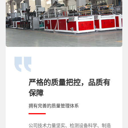
严格的质量把控，品质有
保障
拥有完善的质量管理体系
公司技术力量坚实、检测设备科学、制造